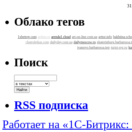
31
Облако тегов
1xbetreg.com
ardma.ru
arenda1.cloud
art-on-line.com.ua
arttur.info
bakhtina.sch
chatruletkaz.com
dailyday.com.ua
dailymoscow.ru
ekaterinburg.barbarossa.
ivanovo.barbarossa.top
jurist-reg.ru
ka
Поиск
RSS подписка
Работает на «1С-Битрикс: