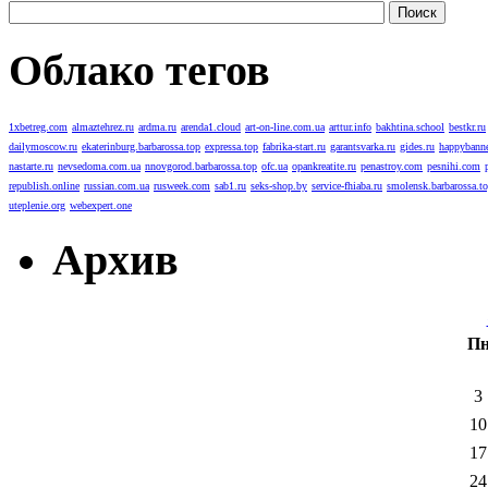
Облако тегов
1xbetreg.com
almaztehrez.ru
ardma.ru
arenda1.cloud
art-on-line.com.ua
arttur.info
bakhtina.school
bestkr.ru
dailymoscow.ru
ekaterinburg.barbarossa.top
expressa.top
fabrika-start.ru
garantsvarka.ru
gides.ru
happybanne
nastarte.ru
nevsedoma.com.ua
nnovgorod.barbarossa.top
ofc.ua
opankreatite.ru
penastroy.com
pesnihi.com
republish.online
russian.com.ua
rusweek.com
sab1.ru
seks-shop.by
service-fhiaba.ru
smolensk.barbarossa.t
uteplenie.org
webexpert.one
Архив
П
3
10
17
24