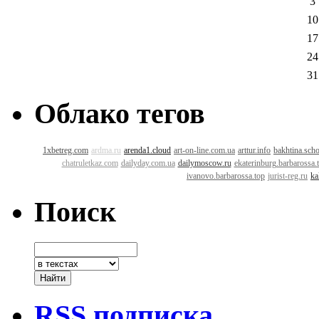
3
10
17
24
31
Облако тегов
1xbetreg.com
ardma.ru
arenda1.cloud
art-on-line.com.ua
arttur.info
bakhtina.sch
chatruletkaz.com
dailyday.com.ua
dailymoscow.ru
ekaterinburg.barbarossa.
ivanovo.barbarossa.top
jurist-reg.ru
ka
Поиск
RSS подписка