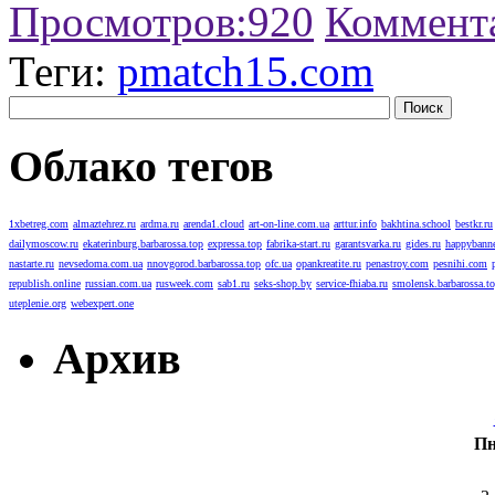
Просмотров:
920
Коммент
Теги:
pmatch15.com
Облако тегов
1xbetreg.com
almaztehrez.ru
ardma.ru
arenda1.cloud
art-on-line.com.ua
arttur.info
bakhtina.school
bestkr.ru
dailymoscow.ru
ekaterinburg.barbarossa.top
expressa.top
fabrika-start.ru
garantsvarka.ru
gides.ru
happybanne
nastarte.ru
nevsedoma.com.ua
nnovgorod.barbarossa.top
ofc.ua
opankreatite.ru
penastroy.com
pesnihi.com
republish.online
russian.com.ua
rusweek.com
sab1.ru
seks-shop.by
service-fhiaba.ru
smolensk.barbarossa.t
uteplenie.org
webexpert.one
Архив
П