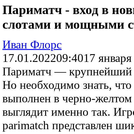
Париматч - вход в но
слотами и мощными с
Иван Флорс
17.01.2022
09:40
17 января
Париматч — крупнейший п
Но необходимо знать, чт
выполнен в черно-желтом 
выглядит именно так. Игр
parimatch представлен ш