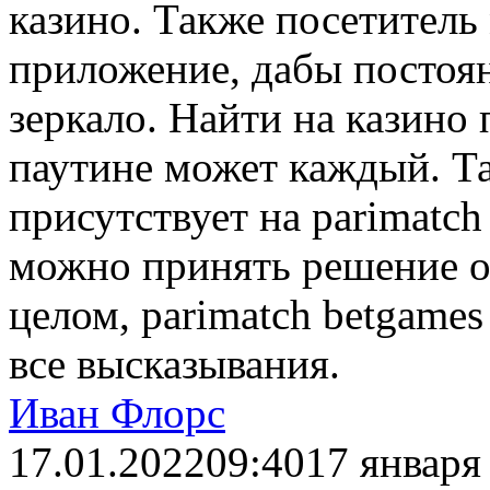
казино. Также посетитель
приложение, дабы постоян
зеркало. Найти на казино
паутине может каждый. Т
присутствует на parimatch
можно принять решение об
целом, parimatch betgame
все высказывания.
Иван Флорс
17.01.2022
09:40
17 января