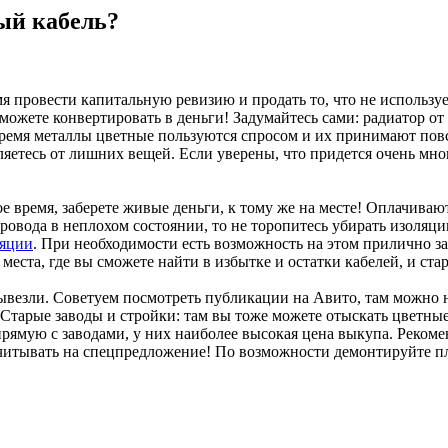
вый кабель?
я провести капитальную ревизию и продать то, что не использу
можете конвертировать в деньги! Задумайтесь сами: радиатор о
время металлы цветные пользуются спросом и их принимают повс
яетесь от лишних вещей. Если уверены, что придется очень мног
рое время, заберете живые деньги, к тому же на месте! Оплачива
овода в неплохом состоянии, то не торопитесь убирать изоляци
ляции
. При необходимости есть возможность на этом прилично за
ь места, где вы сможете найти в избытке и остатки кабелей, и ст
вывезли. Советуем посмотреть публикации на Авито, там можно
Старые заводы и стройки: там вы тоже можете отыскать цветные 
ямую с заводами, у них наиболее высокая цена выкупа. Рекоме
ссчитывать на спецпредложение! По возможности демонтируйте п