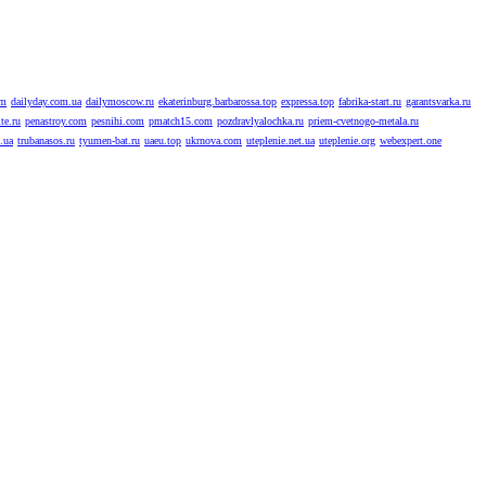
om
dailyday.com.ua
dailymoscow.ru
ekaterinburg.barbarossa.top
expressa.top
fabrika-start.ru
garantsvarka.ru
te.ru
penastroy.com
pesnihi.com
pmatch15.com
pozdravlyalochka.ru
priem-cvetnogo-metala.ru
.ua
trubanasos.ru
tyumen-bat.ru
uaeu.top
ukrnova.com
uteplenie.net.ua
uteplenie.org
webexpert.one