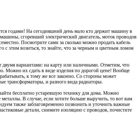
ется годами! На сегодняшний день мало кто держит машину в
т машины, сгоревший электрический двигатель, моток проводов
еместно. Посмотрите сами за сколько можно продать кабель
о с этим возиться, то знайте, что за черным и цветным ломом
ют двумя вариантами: на карту или наличными. Отметим, что
ю. Можно их сдать в виде изделия по дорогой цене! Вообще
рабатывать, к тому же все законно. Со стороны может
арые трансформаторы, и разного вида радиаторы.
 найти бесплатно устаревшую технику для дома. Можно
металлы. В случае, если хотите больше выручить, то вот вам
ндуем также заблаговременно позвонить и уточнить важные
ластиковые детали, снимите изоляцию с проводов, почистите