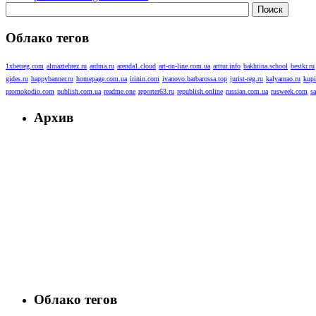
Облако тегов
1xbetreg.com
almaztehrez.ru
ardma.ru
arenda1.cloud
art-on-line.com.ua
arttur.info
bakhtina.school
bestkr.ru
gides.ru
happybanner.ru
homepage.com.ua
irinin.com
ivanovo.barbarossa.top
jurist-reg.ru
kalyanrao.ru
kupi
promokodio.com
publish.com.ua
readme.one
reporter63.ru
republish.online
russian.com.ua
rusweek.com
s
Архив
Облако тегов