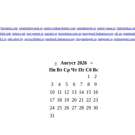
biocamin.com
caparolshop-msk.ru
casino-vulkan-belarus.com
centraleurope.ru
ceresit-yauza.ru
chatruletkaz.c
bilet.info
mlmco.net
moi-portret.ru
nastarte.ru
nevsedoma.com.ua
nnovgorod.barbarossa.top
ofc.ua
opankreati
ab1.ru
seks-shop.by
service-fhiaba.ru
smolensk.barbarossa.top
stroyartekspert.ru
tarkgroup.ru
technoexpert.com
«
Август 2026
»
Пн
Вт
Ср
Чт
Пт
Сб
Вс
1
2
3
4
5
6
7
8
9
10
11
12
13
14
15
16
17
18
19
20
21
22
23
24
25
26
27
28
29
30
31