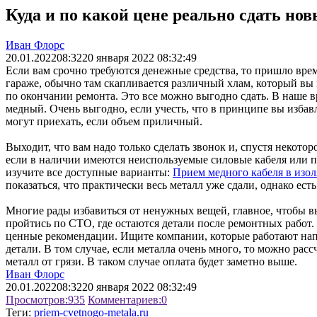
Куда и по какой цене реально сдать но
Иван Флорс
20.01.2022
08:32
20 января 2022 08:32:49
Если вам срочно требуются денежные средства, то пришло врем
гараже, обычно там скапливается различный хлам, который вы 
по окончании ремонта. Это все можно выгодно сдать. В наше 
медный. Очень выгодно, если учесть, что в принципе вы избавл
могут приехать, если объем приличный.
Выходит, что вам надо только сделать звонок и, спустя некото
если в наличии имеются неиспользуемые силовые кабеля или пр
изучите все доступные варианты:
Прием медного кабеля в изо
показаться, что практически весь металл уже сдали, однако ест
Многие рады избавиться от ненужных вещей, главное, чтобы 
пройтись по СТО, где остаются детали после ремонтных работ. 
ценные рекомендации. Ищите компании, которые работают напр
детали. В том случае, если металла очень много, то можно ра
металл от грязи. В таком случае оплата будет заметно выше.
Иван Флорс
20.01.2022
08:32
20 января 2022 08:32:49
Просмотров:
935
Комментариев:
0
Теги:
priem-cvetnogo-metala.ru