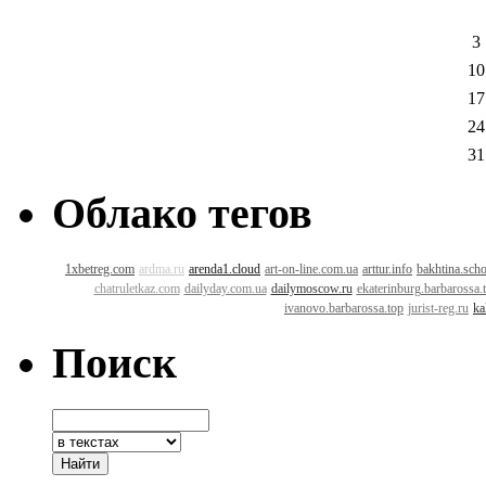
3
10
17
24
31
Облако тегов
1xbetreg.com
ardma.ru
arenda1.cloud
art-on-line.com.ua
arttur.info
bakhtina.sch
chatruletkaz.com
dailyday.com.ua
dailymoscow.ru
ekaterinburg.barbarossa.
ivanovo.barbarossa.top
jurist-reg.ru
ka
Поиск