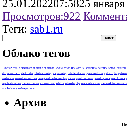
25.01.2022
07:58
25 января
Просмотров:
922
Коммент
Теги:
sab1.ru
Облако тегов
1xbetreg.com
almaztehrez.ru
ardma.ru
arenda1.cloud
art-on-line.com.ua
arttur.info
bakhtina.school
bestkr.ru
dailymoscow.ru
ekaterinburg.barbarossa.top
expressa.top
fabrika-start.ru
garantsvarka.ru
gides.ru
happybanne
nastarte.ru
nevsedoma.com.ua
nnovgorod.barbarossa.top
ofc.ua
opankreatite.ru
penastroy.com
pesnihi.com
republish.online
russian.com.ua
rusweek.com
sab1.ru
seks-shop.by
service-fhiaba.ru
smolensk.barbarossa.t
uteplenie.org
webexpert.one
Архив
П