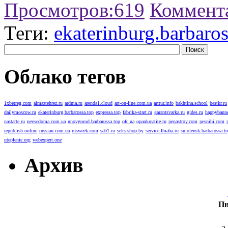
Просмотров:
619
Коммент
Теги:
ekaterinburg.barbaros
Облако тегов
1xbetreg.com
almaztehrez.ru
ardma.ru
arenda1.cloud
art-on-line.com.ua
arttur.info
bakhtina.school
bestkr.ru
dailymoscow.ru
ekaterinburg.barbarossa.top
expressa.top
fabrika-start.ru
garantsvarka.ru
gides.ru
happybanne
nastarte.ru
nevsedoma.com.ua
nnovgorod.barbarossa.top
ofc.ua
opankreatite.ru
penastroy.com
pesnihi.com
republish.online
russian.com.ua
rusweek.com
sab1.ru
seks-shop.by
service-fhiaba.ru
smolensk.barbarossa.t
uteplenie.org
webexpert.one
Архив
П