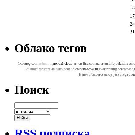
3
10
17
24
31
Облако тегов
1xbetreg.com
ardma.ru
arenda1.cloud
art-on-line.com.ua
arttur.info
bakhtina.sch
chatruletkaz.com
dailyday.com.ua
dailymoscow.ru
ekaterinburg.barbarossa.
ivanovo.barbarossa.top
jurist-reg.ru
ka
Поиск
RSS подписка